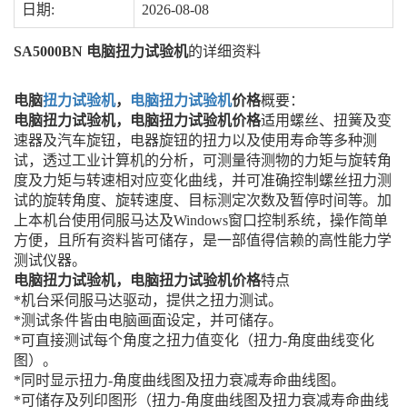
日期:
2026-08-08
SA5000BN 电脑扭力试验机
的详细资料
电脑
扭力试验机
，
电脑扭力试验机
价格
概要：
电脑扭力试验机，电脑扭力试验机价格
适用螺丝、扭簧及变
速器及汽车旋钮，电器旋钮的扭力以及使用寿命等多种测
试，透过工业计算机的分析，可测量待测物的力矩与旋转角
度及力矩与转速相对应变化曲线，并可准确控制螺丝扭力测
试的旋转角度、旋转速度、目标测定次数及暂停时间等。加
上本机台使用伺服马达及Windows窗口控制系统，操作简单
方便，且所有资料皆可储存，是一部值得信赖的高性能力学
测试仪器。
电脑扭力试验机，电脑扭力试验机价格
特点
*机台采伺服马达驱动，提供之扭力测试。
*测试条件皆由电脑画面设定，并可储存。
*可直接测试每个角度之扭力值变化（扭力-角度曲线变化
图）。
*同时显示扭力-角度曲线图及扭力衰减寿命曲线图。
*可储存及列印图形（扭力-角度曲线图及扭力衰减寿命曲线