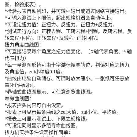
图、检验报表）。
*检验报表自动列印，并可转档输出或透过网络直接输出。
*可输入测试上下限值，超出规格机器会自动停止。
*可设定扭力值：正扭力、反扭力、正扭力+反扭力。
*测试走行方向：正转去程、正转去程+回程。反转去程、反
转去程+回程。正转去程+反转程+正转回程。
扭力角度曲线图：
*可直接记录每个角度之扭力值变化。（X轴代表角度、Y轴
代表扭力）
*每一量测图形皆可由十字游标搜寻轨迹，判读对应之扭力
及角度值，zui小精度0.1度。
*曲线由电脑自动储存、可随时放大缩小、一张纸可任意放
置N个曲线图。
*卷轴式曲线图显示、可任意浏览曲线图。
寿命曲线图：
*报表抬头内容可自由设定。
*报表上可显示每条曲线之zui大值、zui小值、平均值。
*报表上可显示测试上、下限之规格线。
*可设定同时显示多组寿命曲线图。
扭力机实验条件设定操作简单：