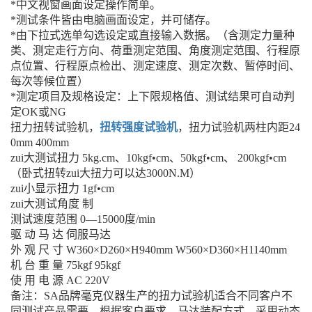
*中文视窗画面设定操作简单。
*测试条件皆由电脑画面设定，并可储存。
*由下拉式选单勾选设定或直接输入数据。（含测定力量种
类、测定走行方向、荷重测定范围、角度测定范围、行程原
点位置、行程原点检出、测定速度、测定次数、暂停时间、
每次等候位置）
*测定项目及规格设定：上下限规格值、测试结果可自动判
定OK或NG
扭力扭转试验机，
扭转强度试验机
，扭力试验机两柱内距24
0mm 400mm
zui大测试扭力 5kg.cm、10kgf•cm、50kgf•cm、 200kgf•cm
（卧式扭转zui大扭力可以达3000N.M）
zui小显示扭力 1gf•cm
zui大测试角度 制
测试速度范围 0—15000度/min
驱 动 马 达 伺服马达
外 观 尺 寸 W360×D260×H940mm W560×D360×H1140mm
机 台 重 量 75kgf 95kgf
使 用 电 源 AC 220V
备注：SA品牌毫克仪器生产的扭力试验机适合不同客户不
同测试产品需要，根据客户要求，马达装配方式，采用动态