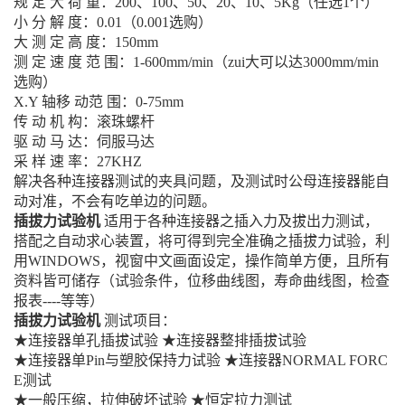
规 定 大 荷 重：200、100、50、20、10、5Kg（任选1个）
小 分 解 度：0.01（0.001选购）
大 测 定 高 度：150mm
测 定 速 度 范 围：1-600mm/min（zui大可以达3000mm/min
选购）
X.Y 轴移 动范 围：0-75mm
传 动 机 构：滚珠螺杆
驱 动 马 达：伺服马达
采 样 速 率：27KHZ
解决各种连接器测试的夹具问题，及测试时公母连接器能自
动对准，不会有吃单边的问题。
插拔力试验机
适用于各种连接器之插入力及拔出力测试，
搭配之自动求心装置，将可得到完全准确之插拔力试验，利
用WINDOWS，视窗中文画面设定，操作简单方便，且所有
资料皆可储存（试验条件，位移曲线图，寿命曲线图，检查
报表----等等）
插拔力试验机
测试项目：
★连接器单孔插拔试验 ★连接器整排插拔试验
★连接器单Pin与塑胶保持力试验 ★连接器NORMAL FORC
E测试
★一般压缩，拉伸破坏试验 ★恒定拉力测试