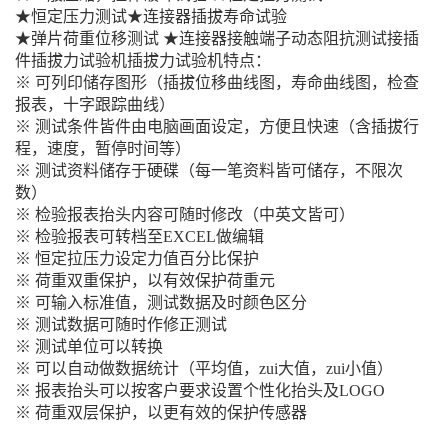
★恒定压力测试★连接器插拔寿命试验
★弹片荷重位移测试 ★连接器接触端子动态阻抗测试接插
件插拔力试验机插拔力试验机特点：
※ 可列印储存图形（插拔位移曲线图，寿命曲线图，检查
报表，十字跟踪曲线）
※ 测试条件皆件由电脑画面设定，方便且快速（含插拔行
程，速度，暂停时间等）
※ 测试资料储存于硬碟（每一笔资料皆可储存，不限次
数）
※ 检验报表抬头内容可随时修改（中英文皆可）
※ 检验报表可转档至EXCEL做编辑
※ 恒定拉压力设定力值百分比保护
※ 荷重双重保护，以有效保护荷重元
※ 可输入标准值，测试数据及时颜色区分
※ 测试数据可随时作修正测试
※ 测试单位可以转换
※ 可以自动做数据统计（平均值，zui大值，zui小值）
※ 报表抬头可以按客户要求设置个性化抬头及LOGO
※ 荷重双层保护，以更有效的保护传感器