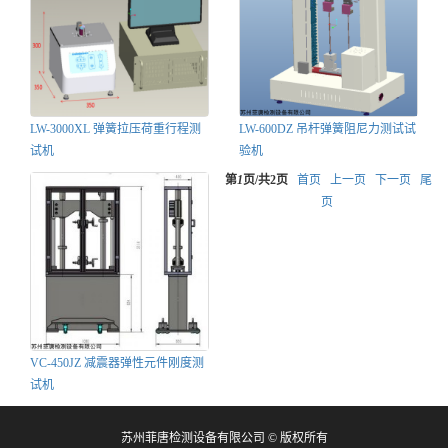
LW-3000XL 弹簧拉压荷重行程测
LW-600DZ 吊杆弹簧阻尼力测试试
试机
验机
第
1
页/共
2
页
首页
上一页
下一页
尾
页
VC-450JZ 减震器弹性元件刚度测
试机
苏州菲唐检测设备有限公司 © 版权所有