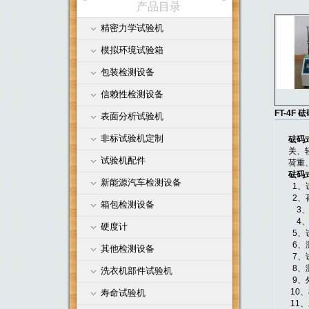
产品目录
精密力学试验机
模拟环境试验箱
包装检测设备
信赖性检测设备
FT-4
表面分析试验机
非标试验机定制
砝码
关、
试验机配件
荷重
砝码
新能源汽车检测设备
1、
2、荷
箱包检测设备
3、
4、
硬度计
5、
6、
其他检测设备
7、
8、
洗衣机部件试验机
9、外
10、
寿命试验机
11、