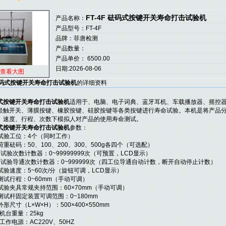
FT-4F 砝码式按键开关寿命打击试验机
产品名称：
产品型号：FT-4F
品牌：菲唐检测
产品数量：
产品单价： 6500.00
日期:2026-08-06
查看大图
F 砝码式按键开关寿命打击试验机
的详细资料
式按键开关寿命打击试验机
适用于、电脑、电子词典、蓝牙耳机、车载播放器、摇控器按
轻触开关、薄膜按键、橡胶按键、硅胶按键等各类按键进行寿命试验。本机是将产品
、速度、行程、次数下模拟人对产品的使用寿命测试。
式按键开关寿命打击试验机
参数：
试验工位：4个（同时工作）
重砝码：50、100、200、300、500g各四个（可选配）
试验次数计数器：0~99999999次（可预置，LCD显示）
试验导通次数计数器：0~999999次（四工位导通自动计数，断开自动停止计数）
试验速度：5~60次/分（旋钮可调，LCD显示）
测试行程：0~60mm（手动可调）
试验夹具常规夹持范围：60×70mm（手动可调）
测试杆固定装置可调范围：0~180mm
形尺寸（L×W×H）：500×400×550mm
机台重量：25kg
工作电源：AC220V、50HZ