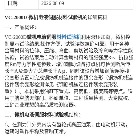
日期:
2026-08-09
VC-2000D 微机电液伺服材料试验机
的详细资料
一、产品概述：
VC-2000D
微机电液伺服
材料试验机
利用液压加荷，微机控
制显示试验结果,操作方便，试验读数准确可靠，用于各种
金属材料的拉伸、压缩、弯曲、剪切试验及冷弯等力学性能
试验，试验结束后自动计算金属材料的屈服强度Re、抗拉强
度Rm等力学性能参数，增加辅助设备打点机可检测断后伸
长率A及最大力总伸长率Agt，同时该设备增加钢筋连接残
余变形装置可完成钢筋机械连接件的残余变形（钢筋机械连
接件残余变形检测详见《钢筋机械连接件残余变形装
置》）。本机采用油缸下置式、高度低、精度高等特点。适
用于航空航天部门、科研单位、工程质量检测、大专院校、
工矿企业理想的高品质检测仪器。
二、
微机电液伺服材料试验机
结构：
1、在测力计外壳内装有齿轮式高压油泵，由电动机带动，
运转时动作平稳及音响正常。