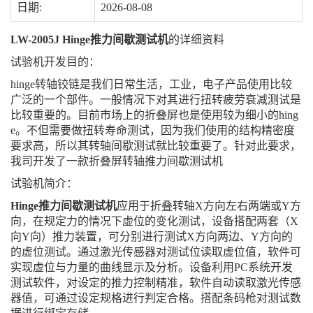
日期:
2026-08-08
LW-2005J Hinge推力间歇测试机
的详细资料
试验机开发目的：
hinge转轴铰链是我们日常生活，工业，电子产品使用比较
广泛的一个部件。一般情况下对其进行扭转疲劳衰减测试是
比较重要的。目前市场上的折叠屏也是使用较为细小的hing
e。不但需要做扭转寿命测试，因为我们使用的结构精密度
要求高，所以其转轴间歇测试就比较重要了。针对此要求，
我司开发了一款折叠屏转轴推力间歇测试机
试验机简介：
Hinge推力间歇测试机
应用于折叠转轴X方向左右两端或Y方
向，在规定力的情况下虚位的变化测试，设备搭配两套（X
向Y向）推力装置，可分别进行测试X方向两边、Y方向的
的虚位测试。通过激光传感器对测试位读取虚位值，软件可
实现虚位与力量的曲线显示及分析。设备利用PC系统开发
测试软件，对设定的推力控制精准，软件自动读取激光传感
器值，可通过设定规格进行判定合格。搭配条码枪对测试数